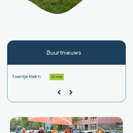
Buurtnieuws
Verslag ALV 11 maart
20 mrt
Toentje Kiek’n
10 mei
Vrijwilligers gevraagd voor Koningsdag!
15 apr
Koningsdag Drielanden
09 apr
Paasactiviteit 6 april ‘26
20 mrt