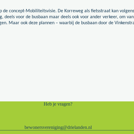
p de concept-Mobiliteitsvisie.
De Korreweg als fietsstraat kan volgens
rug, deels voor de busbaan maar deels ook voor ander verkeer, om va
ngen. Maar ook deze plannen – waarbij de busbaan door de Vinkenst
Heb je vragen?
bewonersvereniging@drielanden.nl