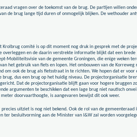
raad vragen over de toekomst van de brug. De partijen willen onde
an de brug lange tijd duren of onmogelijk blijken. De wethouder an
rrit Krolbrug comité is op dit moment nog druk in gesprek met de pro
 overleggen en de daarin verstrekte informatie blijkt dat een brede
ept-Mobiliteitsvisie van de gemeente Groningen, die enige weken terug
van het gebruik van fiets en lopen. Het ombouwen van de Korreweg na
 om ook de brug als fietsstraat in te richten. We hopen dat er voor 
ge brug, dus een brug op het huidig niveau. De projectorganisatie br
gericht. Dat de projectorganisatie blijft gaan voor hogere bruggen z
ende argumenten te beschikken dat een lage brug niet nautisch onvei
meter doorvaarthoogte, is aangevaren bewijst dit ook weer.
 precies uitziet is nog niet bekend. Ook de rol van de gemeenteraad in
ter besluitvorming aan de Minister van I&W zal worden voorgelegd. Z