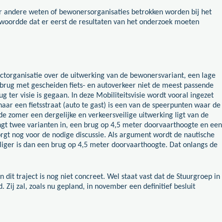
r andere weten of bewonersorganisaties betrokken worden bij het
twoordde dat er eerst de resultaten van het onderzoek moeten
jectorganisatie over de uitwerking van de bewonersvariant, een lage
 brug met gescheiden fiets- en autoverkeer niet de meest passende
 ter visie is gegaan. In deze Mobiliteitsvisie wordt vooral ingezet
ar een fietsstraat (auto te gast) is een van de speerpunten waar de
de zomer een dergelijke en verkeersveilige uitwerking ligt van de
engt twee varianten in, een brug op 4,5 meter doorvaarthoogte en een
orgt nog voor de nodige discussie. Als argument wordt de nautische
liger is dan een brug op 4,5 meter doorvaarthoogte. Dat onlangs de
 dit traject is nog niet concreet. Wel staat vast dat de Stuurgroep in
ij zal, zoals nu gepland, in november een definitief besluit