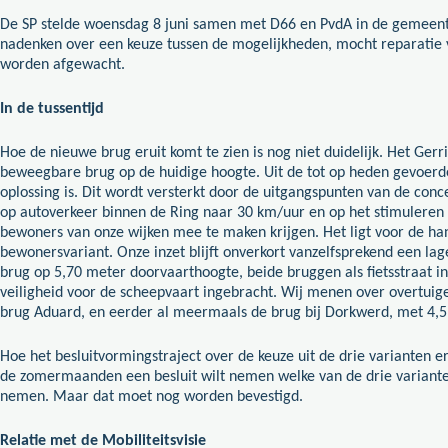
De SP stelde woensdag 8 juni samen met D66 en PvdA in de gemeente
nadenken over een keuze tussen de mogelijkheden, mocht reparatie v
worden afgewacht.
In de tussentijd
Hoe de nieuwe brug eruit komt te zien is nog niet duidelijk. Het Ge
beweegbare brug op de huidige hoogte. Uit de tot op heden gevoerde
oplossing is. Dit wordt versterkt door de uitgangspunten van de conc
op autoverkeer binnen de Ring naar 30 km/uur en op het stimuleren 
bewoners van onze wijken mee te maken krijgen. Het ligt voor de hand
bewonersvariant. Onze inzet blijft onverkort vanzelfsprekend een la
brug op 5,70 meter doorvaarthoogte, beide bruggen als fietsstraat in
veiligheid voor de scheepvaart ingebracht. Wij menen over overtuig
brug Aduard, en eerder al meermaals de brug bij Dorkwerd, met 4,5 
Hoe het besluitvormingstraject over de keuze uit de drie varianten er
de zomermaanden een besluit wilt nemen welke van de drie varianten 
nemen. Maar dat moet nog worden bevestigd.
Relatie met de Mobiliteitsvisie