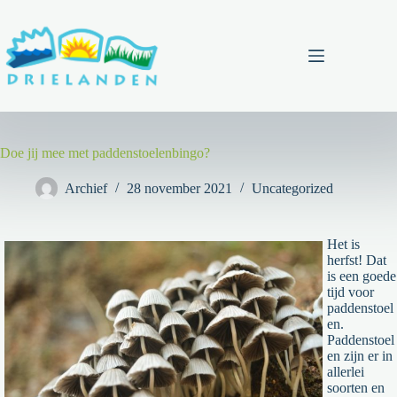
Ga
naar
de
inhoud
Menu
Doe jij mee met paddenstoelenbingo?
Archief
28 november 2021
Uncategorized
Het is
herfst! Dat
is een goede
tijd voor
paddenstoel
en.
Paddenstoel
en zijn er in
allerlei
soorten en