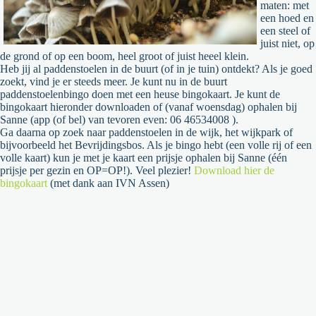
maten: met
een hoed en
een steel of
juist niet, op
de grond of op een boom, heel groot of juist heeel klein.
Heb jij al paddenstoelen in de buurt (of in je tuin) ontdekt? Als je goed
zoekt, vind je er steeds meer. Je kunt nu in de buurt
paddenstoelenbingo doen met een heuse bingokaart. Je kunt de
bingokaart hieronder downloaden of (vanaf woensdag) ophalen bij
Sanne (app (of bel) van tevoren even: 06 46534008 ).
Ga daarna op zoek naar paddenstoelen in de wijk, het wijkpark of
bijvoorbeeld het Bevrijdingsbos. Als je bingo hebt (een volle rij of een
volle kaart) kun je met je kaart een prijsje ophalen bij Sanne (één
prijsje per gezin en OP=OP!). Veel plezier!
Download hier de
bingokaart
(met dank aan IVN Assen)