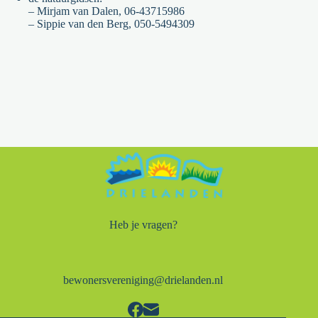
– Mirjam van Dalen, 06-43715986
– Sippie van den Berg, 050-5494309
Heb je vragen?
bewonersvereniging@drielanden.nl