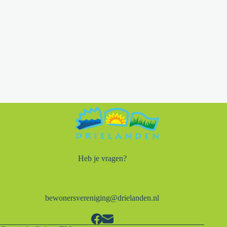
Heb je vragen?
bewonersvereniging@drielanden.nl