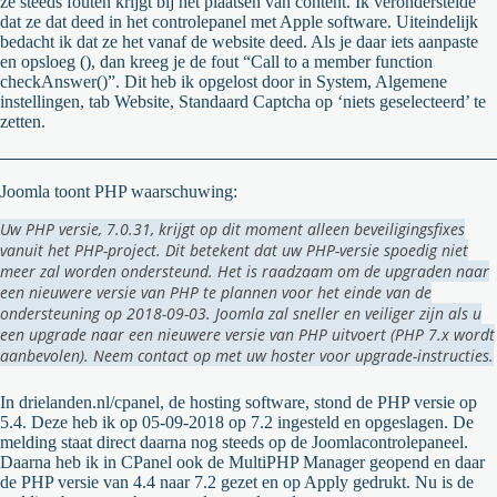
ze steeds fouten krijgt bij het plaatsen van content. Ik veronderstelde
dat ze dat deed in het controlepanel met Apple software. Uiteindelijk
bedacht ik dat ze het vanaf de website deed. Als je daar iets aanpaste
en opsloeg (), dan kreeg je de fout “Call to a member function
checkAnswer()”. Dit heb ik opgelost door in System, Algemene
instellingen, tab Website, Standaard Captcha op ‘niets geselecteerd’ te
zetten.
Joomla toont PHP waarschuwing:
Uw PHP versie, 7.0.31, krijgt op dit moment alleen beveiligingsfixes
vanuit het PHP-project. Dit betekent dat uw PHP-versie spoedig niet
meer zal worden ondersteund. Het is raadzaam om de upgraden naar
een nieuwere versie van PHP te plannen voor het einde van de
ondersteuning op 2018-09-03. Joomla zal sneller en veiliger zijn als u
een upgrade naar een nieuwere versie van PHP uitvoert (PHP 7.x wordt
aanbevolen). Neem contact op met uw hoster voor upgrade-instructies.
In drielanden.nl/cpanel, de hosting software, stond de PHP versie op
5.4. Deze heb ik op 05-09-2018 op 7.2 ingesteld en opgeslagen. De
melding staat direct daarna nog steeds op de Joomlacontrolepaneel.
Daarna heb ik in CPanel ook de MultiPHP Manager geopend en daar
de PHP versie van 4.4 naar 7.2 gezet en op Apply gedrukt. Nu is de