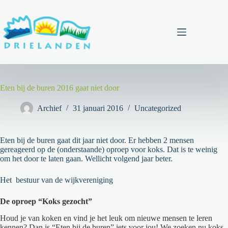
Ga
naar
de
inhoud
Menu
Eten bij de buren 2016 gaat niet door
Archief
31 januari 2016
Uncategorized
Eten bij de buren gaat dit jaar niet door. Er hebben 2 mensen
gereageerd op de (onderstaande) oproep voor koks. Dat is te weinig
om het door te laten gaan. Wellicht volgend jaar beter.
Het bestuur van de wijkvereniging
De oproep “Koks gezocht”
Houd je van koken en vind je het leuk om nieuwe mensen te leren
kennen? Dan is “Eten bij de buren” iets voor jou! We zoeken nu koks