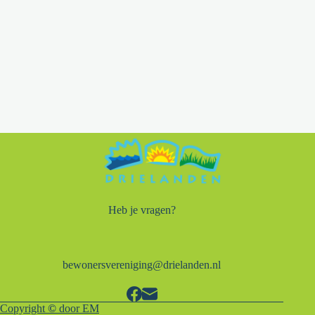
Heb je vragen?
bewonersvereniging@drielanden.nl
Copyright
©
door EM