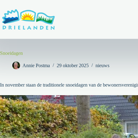
Ga
naar
de
inhoud
Snoeidagen
Annie Postma
29 oktober 2025
nieuws
In november staan de traditionele snoeidagen van de bewonersverenig