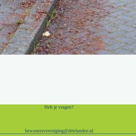
Heb je vragen?
bewonersvereniging@drielanden.nl