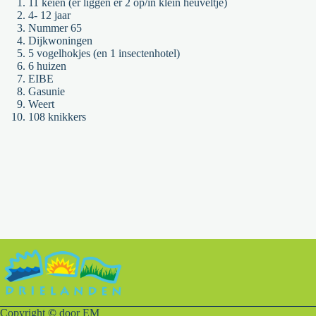
11 keien (er liggen er 2 op/in klein heuveltje)
4- 12 jaar
Nummer 65
Dijkwoningen
5 vogelhokjes (en 1 insectenhotel)
6 huizen
EIBE
Gasunie
Weert
108 knikkers
Copyright
©
door EM