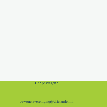
Heb je vragen?
bewonersvereniging@drielanden.nl