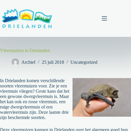
Ga
naar
de
inhoud
Menu
Vleermuizen in Drielanden
Archief
25 juli 2018
Uncategorized
In Drielanden komen verschillende
soorten vleermuizen voor. Zie je een
vleermuis vliegen? Grote kans dat het
een gewone dwergvleermuis is. Maar
het kan ook en rosse vleermuis, een
ruige dwergvleermuis of een
watervleermuis zijn. Deze laatste drie
zijn beschermde soorten.
Deze vleermuizen kunnen in Drielanden over het algemeen goed hun