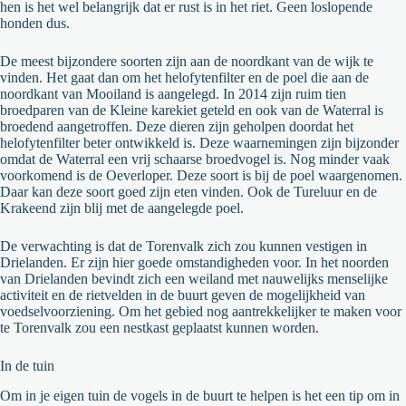
hen is het wel belangrijk dat er rust is in het riet. Geen loslopende
honden dus.
De meest bijzondere soorten zijn aan de noordkant van de wijk te
vinden. Het gaat dan om het helofytenfilter en de poel die aan de
noordkant van Mooiland is aangelegd. In 2014 zijn ruim tien
broedparen van de Kleine karekiet geteld en ook van de Waterral is
broedend aangetroffen. Deze dieren zijn geholpen doordat het
helofytenfilter beter ontwikkeld is. Deze waarnemingen zijn bijzonder
omdat de Waterral een vrij schaarse broedvogel is. Nog minder vaak
voorkomend is de Oeverloper. Deze soort is bij de poel waargenomen.
Daar kan deze soort goed zijn eten vinden. Ook de Tureluur en de
Krakeend zijn blij met de aangelegde poel.
De verwachting is dat de Torenvalk zich zou kunnen vestigen in
Drielanden. Er zijn hier goede omstandigheden voor. In het noorden
van Drielanden bevindt zich een weiland met nauwelijks menselijke
activiteit en de rietvelden in de buurt geven de mogelijkheid van
voedselvoorziening. Om het gebied nog aantrekkelijker te maken voor
te Torenvalk zou een nestkast geplaatst kunnen worden.
In de tuin
Om in je eigen tuin de vogels in de buurt te helpen is het een tip om in