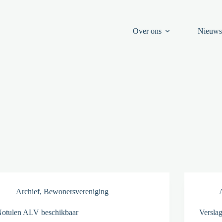
Over ons
Nieuw
Archief
,
Bewonersvereniging
otulen ALV beschikbaar
Versla