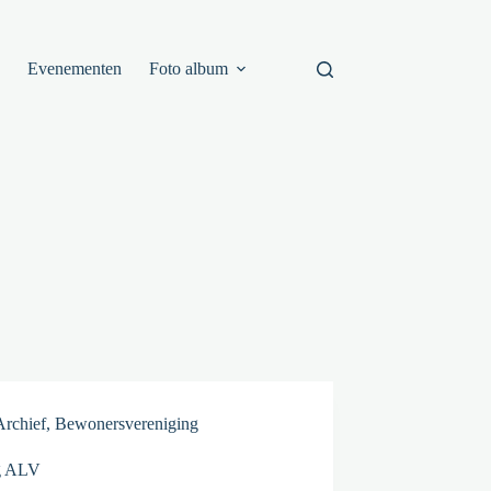
s
Evenementen
Foto album
Archief
,
Bewonersvereniging
g ALV