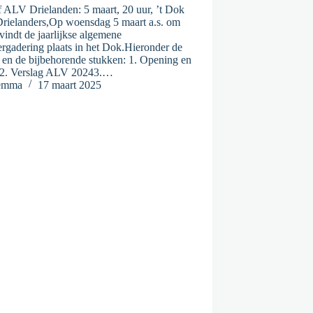
f ALV Drielanden: 5 maart, 20 uur, ’t Dok
Drielanders,Op woensdag 5 maart a.s. om
vindt de jaarlijkse algemene
rgadering plaats in het Dok.Hieronder de
 en de bijbehorende stukken: 1. Opening en
2. Verslag ALV 20243.…
emma
17 maart 2025