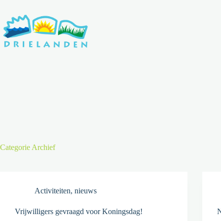
Ga
naar
de
inhoud
Categorie
Archief
Activiteiten
,
nieuws
Vrijwilligers gevraagd voor Koningsdag!
N