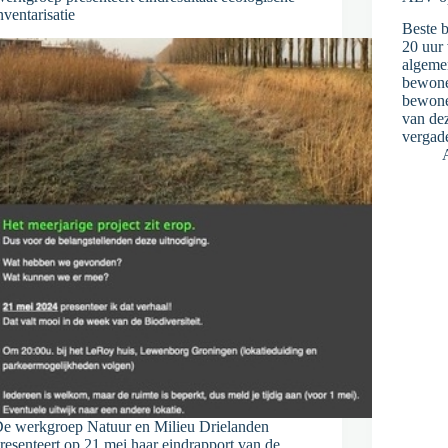
nventarisatie
Beste 
20 uur 
algeme
bewone
bewone
van de
vergad
e werkgroep Natuur en Milieu Drielanden
resenteert op 21 mei haar eindrapport van de