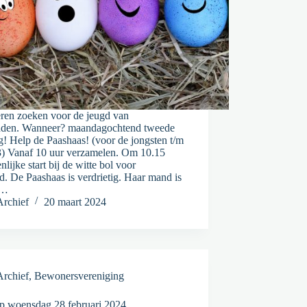
eren zoeken voor de jeugd van
nden. Wanneer? maandagochtend tweede
! Help de Paashaas! (voor de jongsten t/m
3) Vanaf 10 uur verzamelen. Om 10.15
lijke start bij de witte bol voor
. De Paashaas is verdrietig. Haar mand is
r…
Archief
20 maart 2024
Archief
,
Bewonersvereniging
 woensdag 28 februari 2024