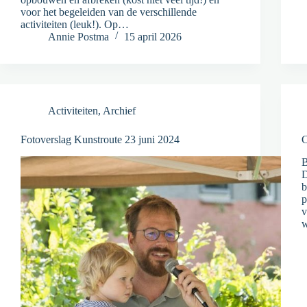
voor het begeleiden van de verschillende
activiteiten (leuk!). Op…
Annie Postma
15 april 2026
Activiteiten
,
Archief
Fotoverslag Kunstroute 23 juni 2024
C
B
D
b
p
v
w