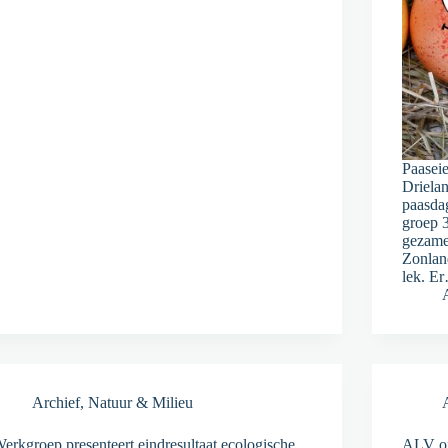
Paasei
Driela
paasdag
groep 
gezamen
Zonland
lek. E
Archief
,
Natuur & Milieu
erkgroep presenteert eindresultaat ecologische
ALV op