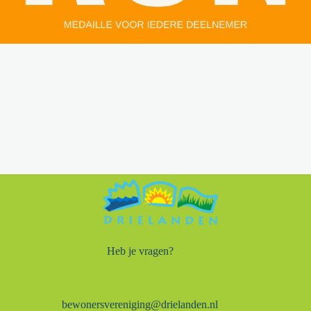
Heb je vragen?
bewonersvereniging@drielanden.nl