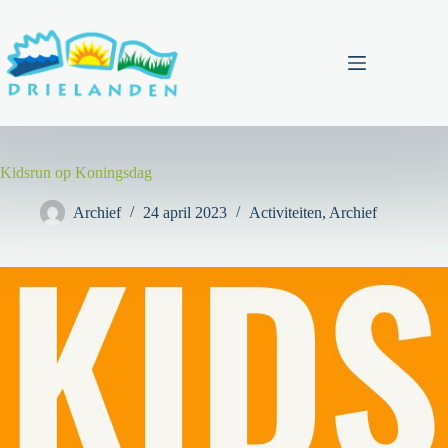
Ga
naar
de
inhoud
Menu
Kidsrun op Koningsdag
Archief
24 april 2023
Activiteiten
,
Archief