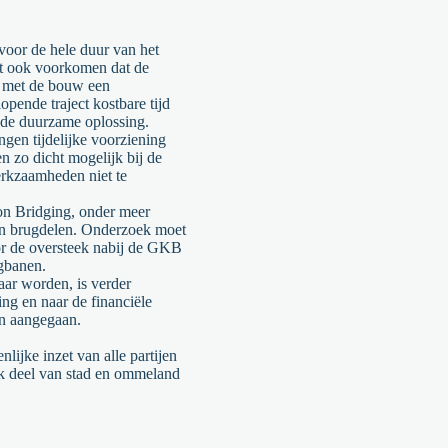
oor de hele duur van het
t ook voorkomen dat de
g met de bouw een
opende traject kostbare tijd
 de duurzame oplossing.
gen tijdelijke voorziening
en
zo dicht mogelijk b
ij
de
kzaamheden niet te
on Bridging
, onder meer
n
brugdelen
. Onderzoek moet
r de oversteek nabij de GKB
ngbanen.
aar worden, is verder
ing en naar de financiële
ijn aangegaan.
lijke inzet van alle partijen
ijk deel van stad en ommeland