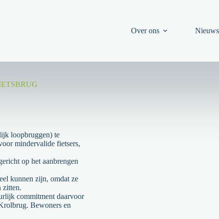
Over ons
Nieuw
FIETSBRUG
lijk loopbruggen) te
 voor mindervalide
fietsers,
 gericht op het aanbrengen
neel kunnen zijn, omdat ze
zitten.
urlijk commitment daarvoor
it Krolbrug. Bewoners en