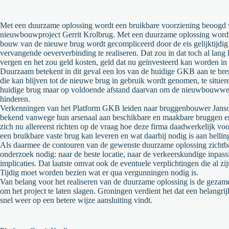
Met een duurzame oplossing wordt een bruikbare voorziening beoogd v
nieuwbouwproject Gerrit Krolbrug. Met een duu
rzame oplossing word
bouw van de nieuwe brug wordt gecompliceerd door de eis gelijktijdi
vervangende oeververbinding te realiseren. Dat zou in dat toch al lang l
vergen
en het zou geld kost
en, geld dat nu geïnvesteerd kan worden in
Duurzaam betekent in dit geval een los van de huidige GKB aan te bren
die kan blijven tot de nieuwe brug in gebruik wordt genomen, te situer
huidige brug
maar op voldoende afstand
daarvan om de nieuwbouwwer
hinderen.
Verkenningen van het Platform GKB leiden naar bruggenbouwer Jans
bekend vanwege hun arsenaal aan beschikbare en maakbare bruggen e
zich nu allereerst richten op de vraag hoe deze firma daadwerkelijk
voo
een bruikbare vaste brug kan leveren en wat daarbij nodig is aan helli
Als daarmee de contouren van de gewenste duurzame o
plossing zichtb
onderzoek nodig: naar de beste locatie, naar de verkeerskundige inpass
implicaties. Dat laatste omvat ook de eventuele verplichtingen die al z
Tijdig moet worden bezien wat er qua
vergunningen nodig is.
Van belang voor het realiseren van de duurzame oplossing is de gezamen
om het project te laten slagen. Groningen verdient het dat een belangr
snel weer op een betere wijze a
ansluiting vindt.