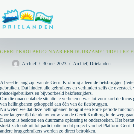
Ga
naar
de
inhoud
GERRIT KROLBRUG: NAAR EEN DUURZAME TIJDELIJKE 
Archief
30 mei 2023
Archief
,
Drielanden
Al veel te lang zijn van de Gerrit Krolbrug alleen de fietsbruggen (feite
gebruiken. Dat hindert alle gebruikers en verhindert zelfs de oversteek
rolstoelgebruikers en bijvoorbeeld bakfietsrijders.
Om die onacceptabele situatie te verbeteren was tot voor kort de focus
van hellingbanen gekoppeld aan één van de fietsbruggen.
Nu weten we dat deze hellingbanen hooguit
een korte periode functio
voor langere tijd de nieuwbouw van de Gerrit Krolbrug in de weg gaan 
Daarom is besloten een duurzame oplossing te onderzoeken. Het bestu
strekt zich ook uit tot partic
ipatie in dat project van het Platform Gerr
andere bruggebruikers worden zo direct betrokken.